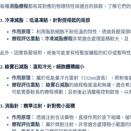
每種
消脂療程
都有其對應的物理特性與適合的族群，了解它們的
1. 冷凍減脂 ：低溫凍結，針對捏得起的局部
作用原理：
利用脂肪細胞不耐低溫的特性，透過負壓探頭
療程評估重點：冷凍減脂療程
非常適合處理面積較大、且
此外，因需負壓吸附，術後可能會有短暫拔罐般的紅印或暫時性
2. 綠寶石減脂：溫和冷光，細胞體積縮小
作用原理：
屬於低能量冷光雷射（532nm波長），照射
療程評估重點：
綠寶石減脂
的過程極度溫和無痛，適合希
可能需要較長的療程規劃；且術後必須嚴格控制飲食，以
3. 消脂針：精準注射，針對微小面積
作用原理：
透過注射合法藥物，直接作用於皮下組織，破
療程評估重點：
屬於微創注射，非常適合處理極小範圍的