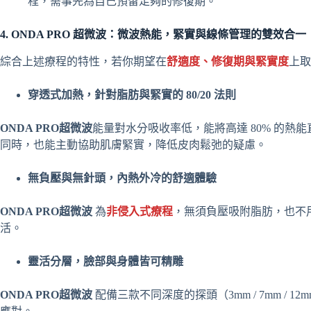
程，需事先為自己預留足夠的修復期。
4. ONDA PRO 超微波：微波熱能，緊實與線條管理的雙效合一
綜合上述療程的特性，若你期望在
舒適度、修復期與緊實度
上取
穿透式加熱，針對脂肪與緊實的 80/20 法則
ONDA PRO超微波
能量對水分吸收率低，能將高達 80% 的熱
同時，也能主動協助肌膚緊實，降低皮肉鬆弛的疑慮。
無負壓與無針頭，內熱外冷的舒適體驗
ONDA PRO超微波
為
非侵入式療程
，無須負壓吸附脂肪，也不
活。
靈活分層，臉部與身體皆可精雕
ONDA PRO超微波
配備三款不同深度的探頭（3mm / 7mm / 