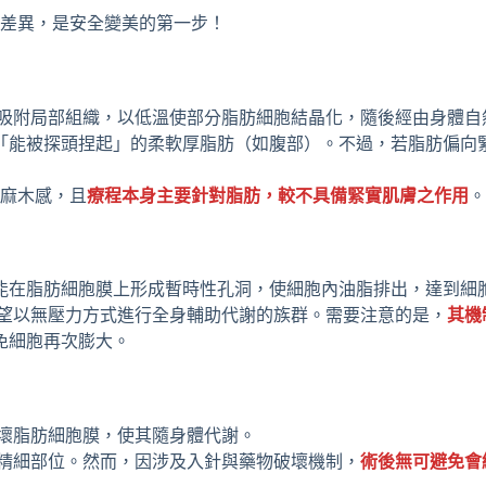
差異，是安全變美的第一步！
吸附局部組織，以低溫使部分脂肪細胞結晶化，隨後經由身體自
「能被探頭捏起」的柔軟厚脂肪（如腹部）。不過，若脂肪偏向
麻木感，且
療程本身主要針對脂肪，較不具備緊實肌膚之作用
。
後能在脂肪細胞膜上形成暫時性孔洞，使細胞內油脂排出，達到細
望以無壓力方式進行全身輔助代謝的族群。需要注意的是，
其機
免細胞再次膨大。
壞脂肪細胞膜，使其隨身體代謝。
精細部位。然而，因涉及入針與藥物破壞機制，
術後無可避免會