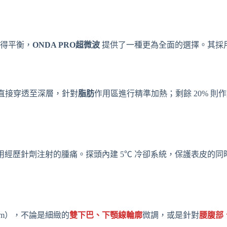
得平衡，
ONDA PRO超微波
提供了一種更為全面的選擇。其採用專
能直接穿透至深層，針對
脂肪
作用區進行精準加熱；剩餘 20% 
用經歷針劑注射的腫痛。探頭內建 5℃ 冷卻系統，保護表皮的
12mm），不論是細緻的
雙下巴、下顎線輪廓
微調，或是針對
腰腹部